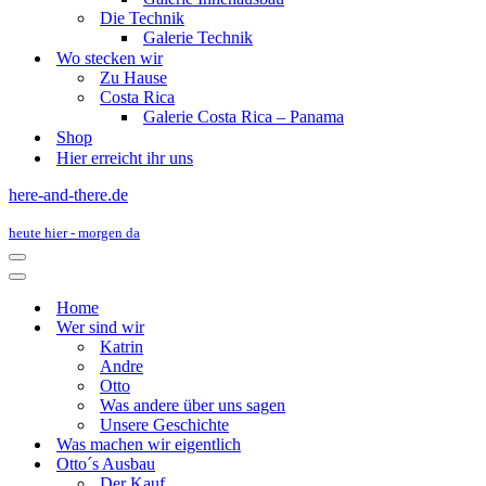
Die Technik
Galerie Technik
Wo stecken wir
Zu Hause
Costa Rica
Galerie Costa Rica – Panama
Shop
Hier erreicht ihr uns
here-and-there.de
heute hier - morgen da
Navigations-
Menü
Navigations-
Menü
Home
Wer sind wir
Katrin
Andre
Otto
Was andere über uns sagen
Unsere Geschichte
Was machen wir eigentlich
Otto´s Ausbau
Der Kauf